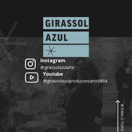
Instagram
@girassolazularte
Youtube
@girassolazulproducoesartis6804
IR PARA O TOPO