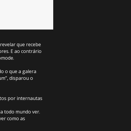
revelar que recebe
res. E ao contrário
comode.
o o que a galera
um”, disparou o
tos por internautas
ara todo mundo ver.
ver como as