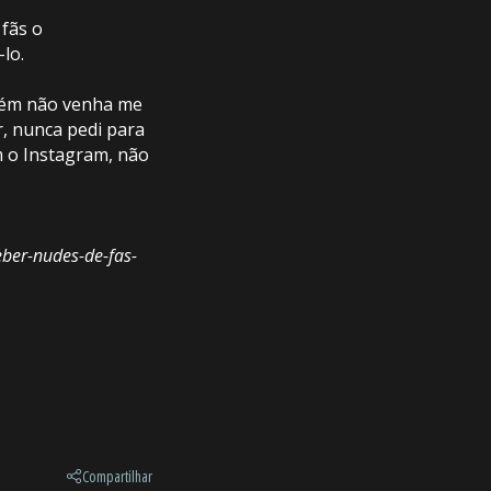
 fãs o
lo.
mbém não venha me
r, nunca pedi para
m o Instagram, não
eber-nudes-de-fas-
Compartilhar