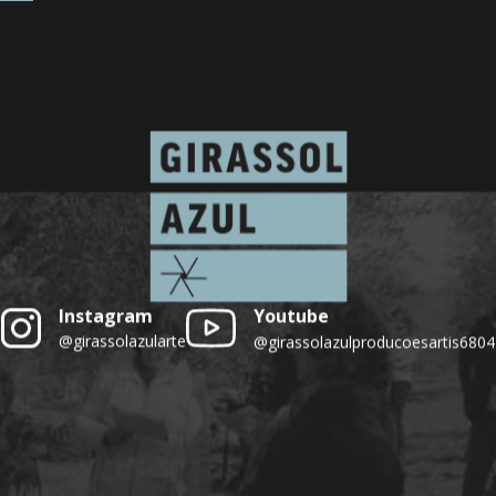
Youtube
Instagram
@girassolazularte
@girassolazulproducoesartis6804