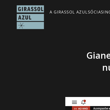
A GIRASSOL AZUL
SÓCIAS
IN
Giane
n