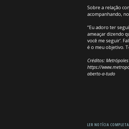
Sobre a relação com
acompanhando, no 
“Eu adoro ter segu
ameaçar dizendo que
você me seguir’. F
é o meu objetivo. T
Créditos: Metrópoles
https://www.metropol
aberto-a-tudo
LER NOTÍCIA COMPLET